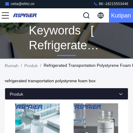
celia@xhhc.cn
86--18215553446
Kutipan
Keywords [
Refrigerated
Transportation
/
/
Refrigerated Transportation Polystyrene Foam
Rumah
Produk
Polystyrene
refrigerated transportation polystyrene foam box
Foam Box ]
Produk
Match 2
Produk