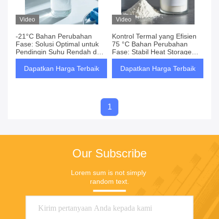
Video
Video
-21°C Bahan Perubahan
Kontrol Termal yang Efisien
Fase: Solusi Optimal untuk
75 °C Bahan Perubahan
Pendingin Suhu Rendah dan
Fase: Stabil Heat Storage
Penyimpanan Energi
Master, Model Ketahanan
Efisiensi Tinggi
Siklus, Memungkinkan Energi
Dapatkan Harga Terbaik
Dapatkan Harga Terbaik
Surya Dan Menghemat
Energi Bangunan
1
Our Subscribe
Lorem sum is not simply 
random text.