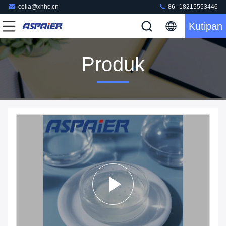
celia@xhhc.cn
86--18215553446
Kutipan
Produk